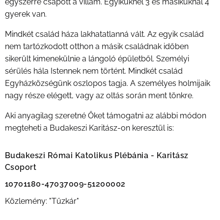
egyszerre csapott a villám. Egyiküknél 3 és másikuknál 4
gyerek van.
Mindkét család háza lakhatatlanná vált. Az egyik család
nem tartózkodott otthon a másik családnak időben
sikerült kimenekülnie a lángoló épületből. Személyi
sérülés hála Istennek nem történt. Mindkét család
Egyházközségünk oszlopos tagja.
A személyes holmijaik
nagy része elégett, vagy az oltás során ment tönkre.
Aki anyagilag szeretné Őket támogatni az alábbi módon
megteheti a Budakeszi Karitász-on keresztül is:
Budakeszi Római Katolikus Plébánia - Karitász
Csoport
10701180-47037009-
51200002
Közlemény: "Tűzkár"