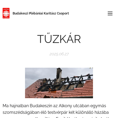
Budakeszi
Plébániai Karitász Csoport
TŰZKÁR
2025.06.27
Ma hajnalban Budakeszin az Alkony utcában egymás
szomszédságában élő testvérpár két különálló házába