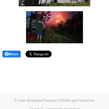
Share
© 2020 Budakeszi Karitász | Minden jog fenntartva.