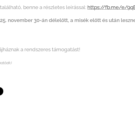
alálható, benne a részletes leírással:
https://fb.me/e/
25. november 30-án délelőtt, a misék előtt és után les
ájháznak a rendszeres támogatást!
hatóak.)