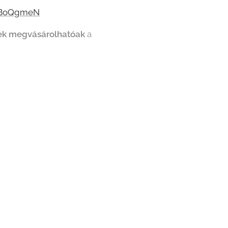
9qBoQgmeN
znek megvásárolhatóak
a