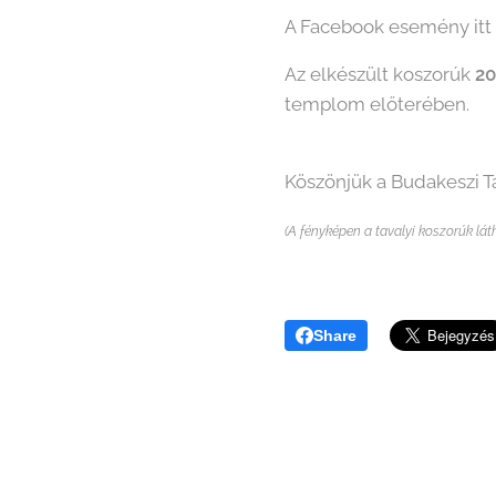
A Facebook esemény itt t
Az elkészült koszorúk
20
templom előterében.
Köszönjük a Budakeszi T
(A fényképen a tavalyi koszorúk lát
Share