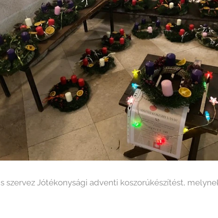
is szervez Jótékonysági adventi koszorúkészítést, melynek