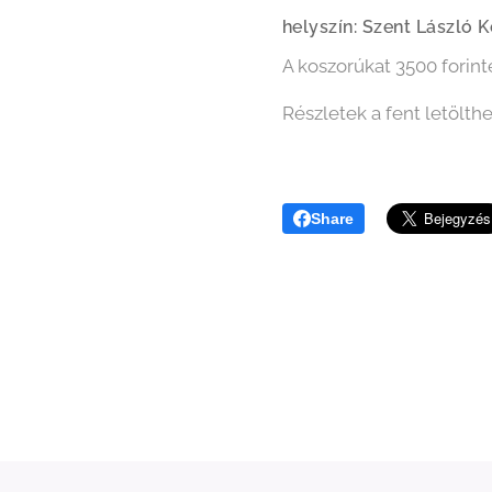
helyszín: Szent László 
A koszorúkat 3500 forinté
Részletek a fent letölth
Share