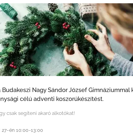
a Budakeszi Nagy Sándor József Gimnáziummal k
nysági célú adventi koszorúkészítést.
gy csak segíteni akaró alkotókat!
 27-én 10:00-13:00