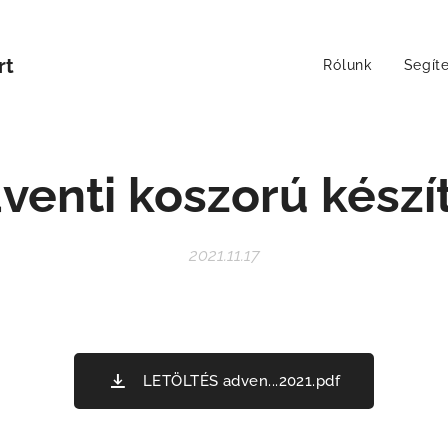
rt
Rólunk
Segít
venti koszorú készí
2021.11.17
LETÖLTÉS adven...2021.pdf