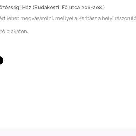
Közösségi Ház (Budakeszi, Fő utca 206-208.)
rt lehet megvásárolni, mellyel a Karitász a helyi rászoruló
ető plakáton.